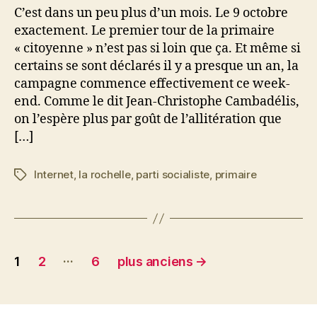
C’est dans un peu plus d’un mois. Le 9 octobre
exactement. Le premier tour de la primaire
« citoyenne » n’est pas si loin que ça. Et même si
certains se sont déclarés il y a presque un an, la
campagne commence effectivement ce week-
end. Comme le dit Jean-Christophe Cambadélis,
on l’espère plus par goût de l’allitération que
[…]
Internet
,
la rochelle
,
parti socialiste
,
primaire
Étiquettes
Navigation
…
1
2
6
plus anciens
→
des
articles