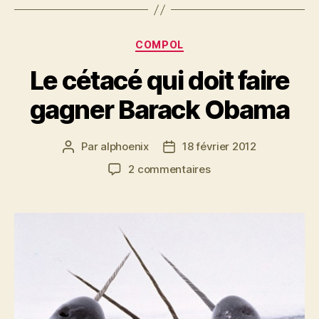
Catégories
COMPOL
Le cétacé qui doit faire
gagner Barack Obama
Par
alphoenix
18 février 2012
Auteur
Date
de
de
sur
2 commentaires
l’article
l’article
Le
cétacé
qui
doit
faire
gagner
Barack
Obama