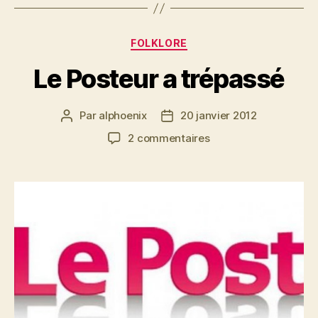
Catégories
FOLKLORE
Le Posteur a trépassé
Par
alphoenix
20 janvier 2012
Auteur
Date
de
de
sur
2 commentaires
l’article
l’article
Le
Posteur
a
trépassé