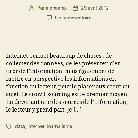
Par
alphoenix
29 avril 2012
Auteur
Date
de
de
sur
Un commentaire
l’article
l’article
Projeter
le
lecteur
Internet permet beaucoup de choses : de
collecter des données, de les présenter, d’en
tirer de l’information, mais également de
mettre en perspective les informations en
fonction du lecteur, pour le placer aux coeur du
sujet. Le crowd-sourcing est le premier moyen.
En devenant une des sources de l’information,
le lecteur y prend part. Je […]
data
,
Internet
,
journalisme
Étiquettes