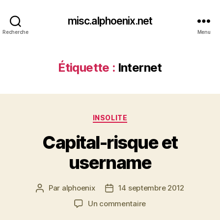
misc.alphoenix.net
Recherche
Menu
Étiquette :
Internet
Catégories
INSOLITE
Capital-risque et
username
Par
alphoenix
14 septembre 2012
Auteur
Date
de
de
sur
Un commentaire
l’article
l’article
Capital-