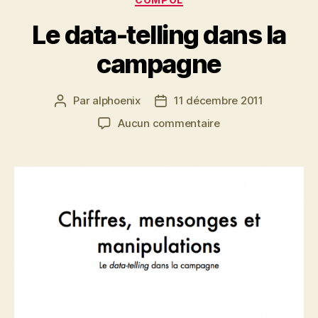
Le data-telling dans la
campagne
Par
alphoenix
11 décembre 2011
Auteur
Date
de
de
sur
Aucun commentaire
l’article
l’article
Le
data-
telling
dans
la
campagne