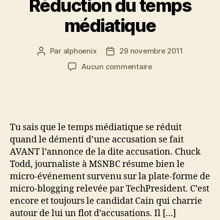
Réduction du temps
médiatique
Par
alphoenix
29 novembre 2011
Auteur
Date
de
de
sur
Aucun commentaire
l’article
l’article
Réduction
du
temps
médiatique
Tu sais que le temps médiatique se réduit
quand le démenti d’une accusation se fait
AVANT l’annonce de la dite accusation. Chuck
Todd, journaliste à MSNBC résume bien le
micro-événement survenu sur la plate-forme de
micro-blogging relevée par TechPresident. C’est
encore et toujours le candidat Cain qui charrie
autour de lui un flot d’accusations. Il […]