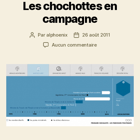
Les chochottes en
campagne
Par
alphoenix
26 août 2011
Auteur
Date
de
de
sur
Aucun commentaire
l’article
l’article
Les
chochottes
en
campagne