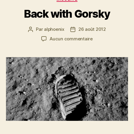
Back with Gorsky
Par
alphoenix
26 août 2012
Auteur
Date
de
de
sur
Aucun commentaire
l’article
l’article
Back
with
Gorsky