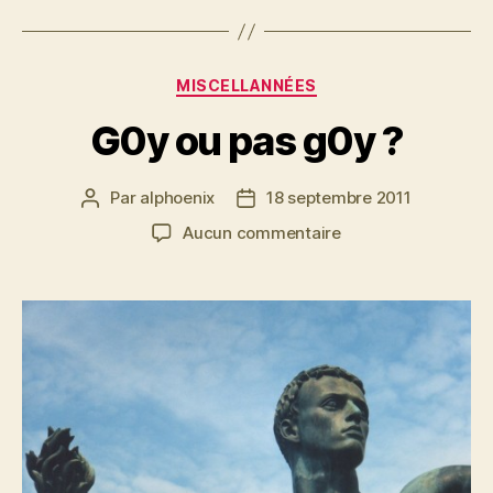
Catégories
MISCELLANNÉES
G0y ou pas g0y ?
Par
alphoenix
18 septembre 2011
Auteur
Date
de
de
sur
Aucun commentaire
l’article
l’article
G0y
ou
pas
g0y
?