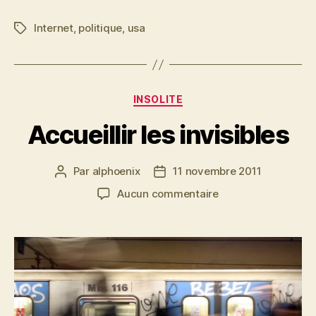
Internet
,
politique
,
usa
Étiquettes
Catégories
INSOLITE
Accueillir les invisibles
Par
alphoenix
11 novembre 2011
Auteur
Date
de
de
sur
Aucun commentaire
l’article
l’article
Accueillir
les
invisibles