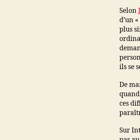
Selon
d’un «
plus s
ordina
deman
person
ils se
De man
quand 
ces di
paraît
Sur In
pas au