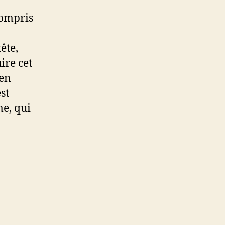
compris
ête,
ire cet
 en
st
me, qui