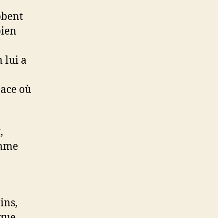
robent
bien
n
 lui a
pace où
,
omme
ins,
 que