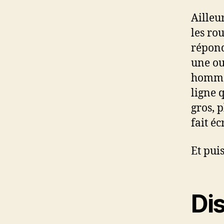
Ailleu
les ro
répond
une ou
homme.
ligne 
gros, p
fait é
Et pui
Di