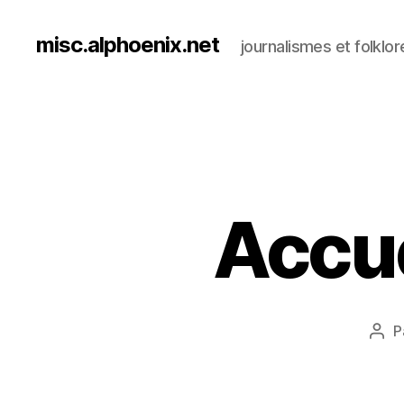
misc.alphoenix.net
journalismes et folklor
Accuei
P
Aut
de
l’art