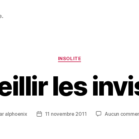
e.
Catégories
INSOLITE
llir les inv
ar
alphoenix
11 novembre 2011
Aucun commen
eur
Date
de
icle
l’article