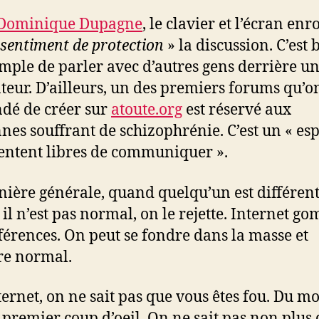
Dominique Dupagne
, le clavier et l’écran en
sentiment de protection
» la discussion. C’est 
imple de parler avec d’autres gens derrière u
teur. D’ailleurs, un des premiers forums qu’on
dé de créer sur
atoute.org
est réservé aux
nes souffrant de schizophrénie. C’est un « es
 sentent libres de communiquer ».
ière générale, quand quelqu’un est différent
il n’est pas normal, on le rejette. Internet g
fférences. On peut se fondre dans la masse et
re normal.
ternet, on ne sait pas que vous êtes fou. Du mo
 premier coup d’oeil. On ne sait pas non plus