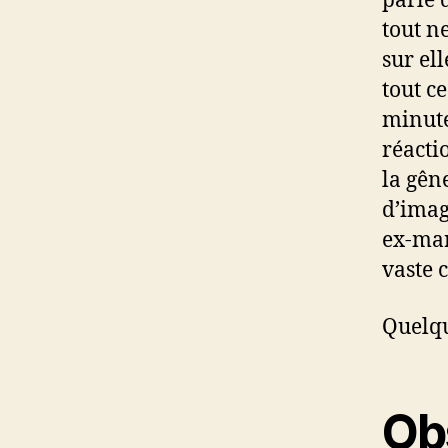
parle d
tout n
sur ell
tout ce
minute
réacti
la gêne
d’imag
ex-mar
vaste 
Quelqu
Ob