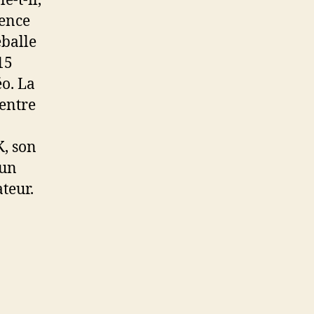
e-t-il,
uence
éballe
15
o. La
 entre
, son
 un
teur.