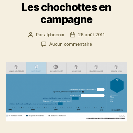
Les chochottes en
campagne
Par
alphoenix
26 août 2011
Auteur
Date
de
de
sur
Aucun commentaire
l’article
l’article
Les
chochottes
en
campagne