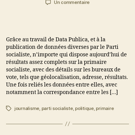
sur
Un commentaire
l’article
l’article
Analyse
géographique
des
résultats
de
Grâce au travail de Data Publica, et à la
la
publication de données diverses par le Parti
primaire
socialiste, n’importe qui dispose aujourd’hui de
résultats assez complets sur la primaire
socialiste, avec des détails sur les bureaux de
vote, tels que géolocalisation, adresse, résultats.
Une fois reliés les données entre elles, avec
notamment la correspondance entre les […]
journalisme
,
parti socialiste
,
politique
,
primaire
Étiquettes