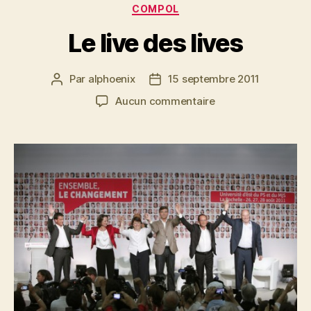
Catégories
COMPOL
Le live des lives
Par
alphoenix
15 septembre 2011
Auteur
Date
de
de
sur
Aucun commentaire
l’article
l’article
Le
live
des
lives