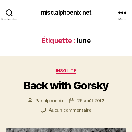
misc.alphoenix.net
Recherche
Menu
Étiquette :
lune
Catégories
INSOLITE
Back with Gorsky
Par
alphoenix
26 août 2012
Auteur
Date
de
de
sur
Aucun commentaire
l’article
l’article
Back
with
Gorsky