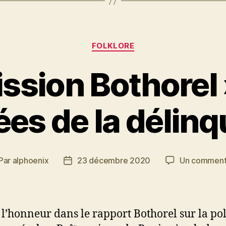
Catégories
FOLKLORE
ssion Bothorel 
es de la délin
Par
alphoenix
23 décembre 2020
Un comment
teur
Date
de
rticle
l’article
 l’honneur dans le rapport Bothorel sur la pol