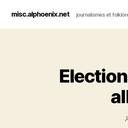
misc.alphoenix.net
journalismes et folklor
Elections
al