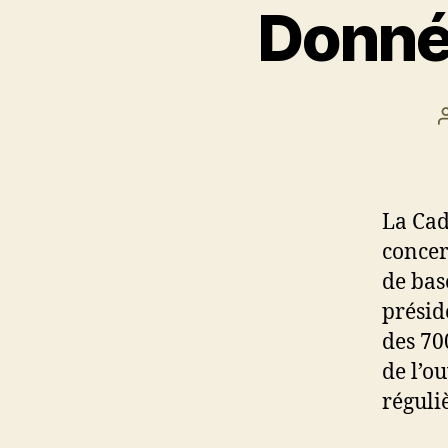
Donné
La Cad
concer
de bas
préside
des 70
de l’o
réguli