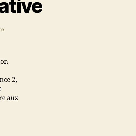
ative
sur
re
« Affaire
conclue »
et
la
mon
démocratie
participative
nce 2,
t
dre aux