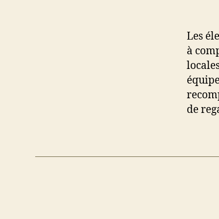
Les él
à comp
locale
équipe
recompo
de reg