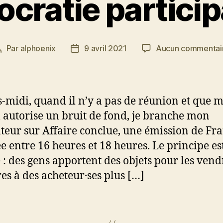
cratie particip
Par
alphoenix
9 avril 2021
Aucun commentai
Auteur
Date
de
de
’article
l’article
s-midi, quand il n’y a pas de réunion et que 
l autorise un bruit de fond, je branche mon
teur sur Affaire conclue, une émission de Fra
ée entre 16 heures et 18 heures. Le principe es
 : des gens apportent des objets pour les ven
es à des acheteur·ses plus […]