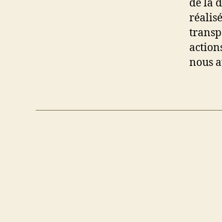
de la 
réalis
transp
action
nous a