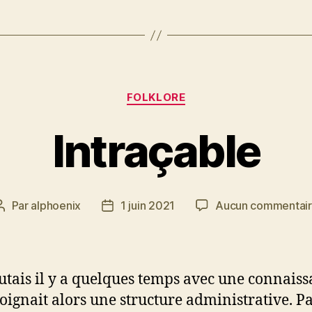
Catégories
FOLKLORE
Intraçable
Par
alphoenix
1 juin 2021
Aucun commentai
Auteur
Date
de
de
l’article
l’article
cutais il y a quelques temps avec une connais
joignait alors une structure administrative. P