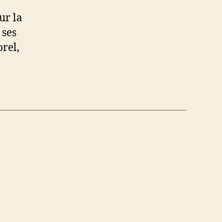
données
ur la
de
la
 ses
délinquance
orel,