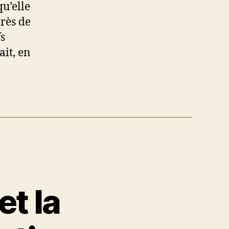
qu’elle
près de
s
ait, en
et la