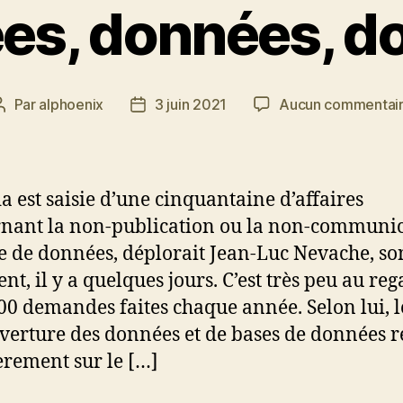
es, données, d
Par
alphoenix
3 juin 2021
Aucun commentai
Auteur
Date
de
de
l’article
l’article
a est saisie d’une cinquantaine d’affaires
nant la non-publication ou la non-communi
e de données, déplorait Jean-Luc Nevache, so
nt, il y a quelques jours. C’est très peu au re
00 demandes faites chaque année. Selon lui, le
uverture des données et de bases de données r
èrement sur le […]