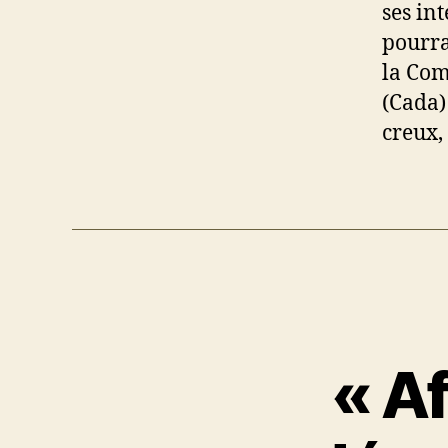
ses in
pourra
la Com
(Cada) 
creux,
« Af