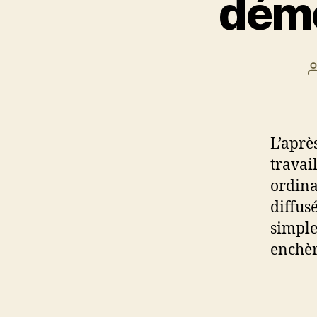
démo
l
L’aprè
travai
ordina
diffus
simple
enchèr