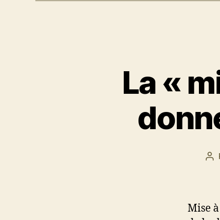
La « mi
donné
Au
de
l’a
Mise à