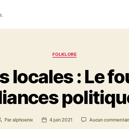
e.
Catégories
FOLKLORE
 locales : Le fo
liances politiq
Par
alphoenix
4 juin 2021
Aucun commentai
Auteur
Date
de
de