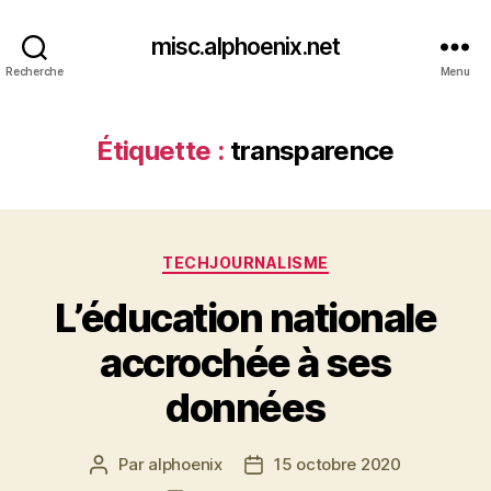
misc.alphoenix.net
Recherche
Menu
Étiquette :
transparence
Catégories
TECHJOURNALISME
L’éducation nationale
accrochée à ses
données
Par
alphoenix
15 octobre 2020
Auteur
Date
de
de