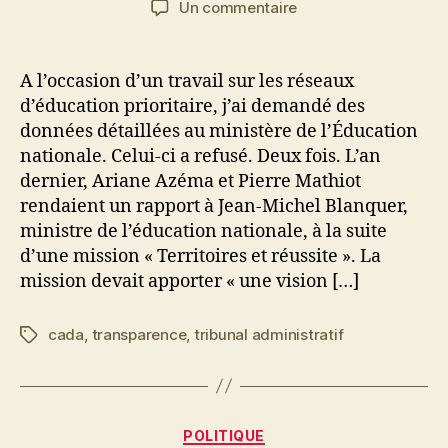
sur
Un commentaire
l’article
l’article
L’éducation
nationale
accrochée
A l’occasion d’un travail sur les réseaux
à
d’éducation prioritaire, j’ai demandé des
ses
données détaillées au ministère de l’Éducation
données
nationale. Celui-ci a refusé. Deux fois. L’an
dernier, Ariane Azéma et Pierre Mathiot
rendaient un rapport à Jean-Michel Blanquer,
ministre de l’éducation nationale, à la suite
d’une mission « Territoires et réussite ». La
mission devait apporter « une vision […]
cada
,
transparence
,
tribunal administratif
Étiquettes
Catégories
POLITIQUE