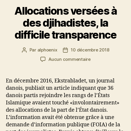
Allocations versées à
des djihadistes, la
difficile transparence
Par
alphoenix
10 décembre 2018
Auteur
Date
de
de
sur
Aucun commentaire
l’article
l’article
Allocations
versées
à
En décembre 2016, Ekstrabladet, un journal
des
danois, publiait un article indiquant que 36
djihadistes,
danois partis rejoindre les rangs de l’États
la
Islamique avaient touché «involontairement»
difficile
des allocations de la part de l’État danois.
transparence
L’information avait été obtenue grâce à une
demande d’information publique (FOIA) de la