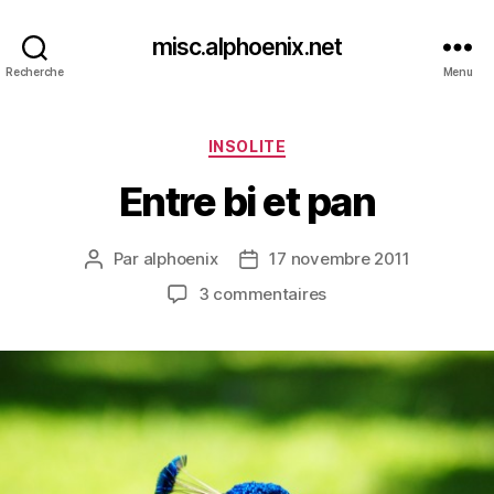
misc.alphoenix.net
Recherche
Menu
Catégories
INSOLITE
Entre bi et pan
Par
alphoenix
17 novembre 2011
Auteur
Date
de
de
sur
3 commentaires
l’article
l’article
Entre
bi
et
pan