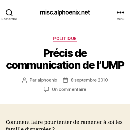
misc.alphoenix.net
Recherche
Menu
Catégories
POLITIQUE
Précis de
communication de l’UMP
Par
alphoenix
8 septembre 2010
Auteur
Date
de
de
sur
Un commentaire
l’article
l’article
Précis
de
communication
de
l’UMP
Comment faire pour tenter de ramener à soi les
famille dispersées ?