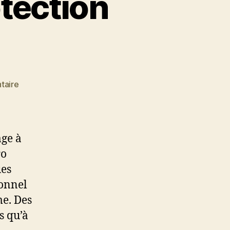
otection
sur
taire
Le
casse-
tête
de
age à
la
ro
protection
ues
santé
au
sonnel
Texas
me. Des
s qu’à