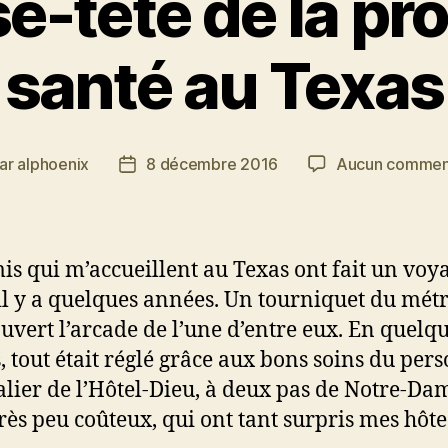
e-tête de la pr
santé au Texas
ar
alphoenix
8 décembre 2016
Aucun commen
eur
Date
de
icle
l’article
is qui m’accueillent au Texas ont fait un voy
 il y a quelques années. Un tourniquet du mét
ouvert l’arcade de l’une d’entre eux. En quelq
, tout était réglé grâce aux bons soins du per
alier de l’Hôtel-Dieu, à deux pas de Notre-Da
très peu coûteux, qui ont tant surpris mes hôte