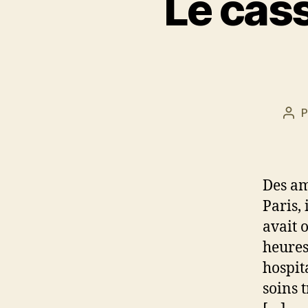
Le cass
P
Aut
de
l’art
Des am
Paris,
avait 
heures
hospit
soins 