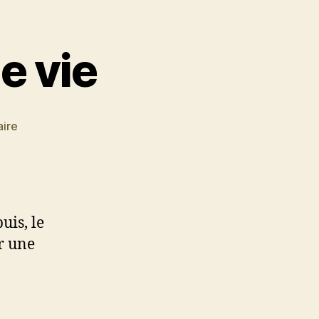
e vie
sur
ire
Début
d’une
seconde
vie
uis, le
r une