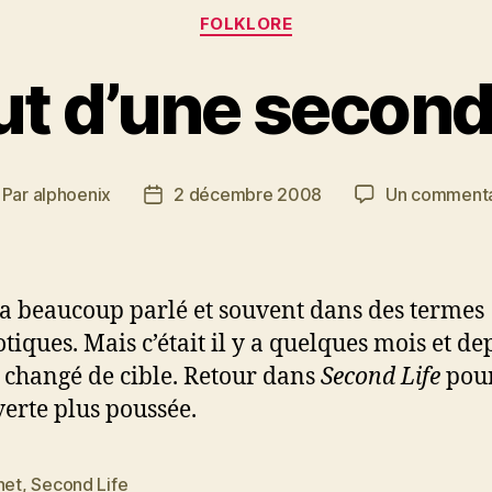
Catégories
FOLKLORE
t d’une second
Par
alphoenix
2 décembre 2008
Un commenta
teur
Date
e
de
article
l’article
a beaucoup parlé et souvent dans des termes
tiques. Mais c’était il y a quelques mois et dep
 changé de cible. Retour dans
Second Life
pou
erte plus poussée.
net
,
Second Life
es