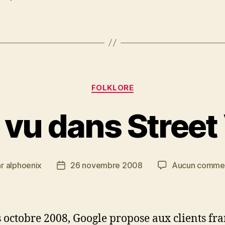
Catégories
FOLKLORE
s vu dans Street
ar
alphoenix
26 novembre 2008
Aucun commen
ur
Date
de
cle
l’article
 octobre 2008, Google propose aux clients fra