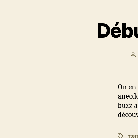
Débu
Au
d
l’
On en 
anecdo
buzz a
découv
Inter
Étiquett