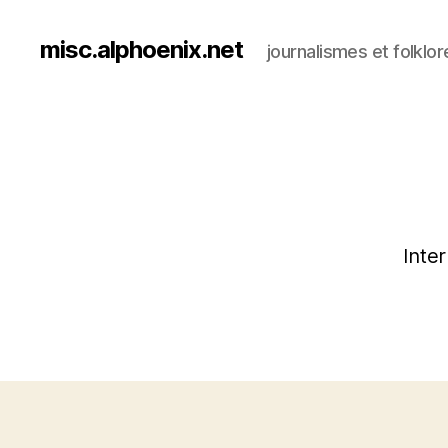
misc.alphoenix.net
journalismes et folklor
Inte