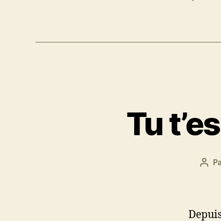
Tu t’e
P
Aute
de
l’arti
Depuis