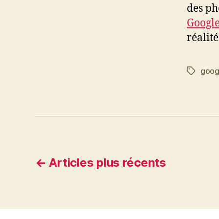
des ph
Google
réalité
goog
Étiquett
Navigation
←
Articles
plus récents
des