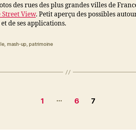
otos des rues des plus grandes villes de Fran
 Street View
. Petit aperçu des possibles autou
 et de ses applications.
le
,
mash-up
,
patrimoine
es
…
1
6
7