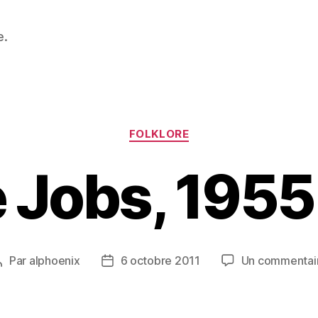
e.
Catégories
FOLKLORE
 Jobs, 195
Par
alphoenix
6 octobre 2011
Un commentai
Auteur
Date
de
de
’article
l’article