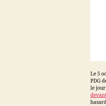
Le 5 o
PDG de
le jou
devant
hasard