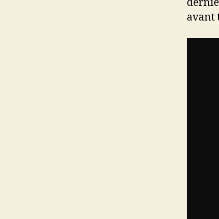
dernie
avant t