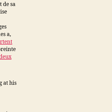
t de sa
ise
ges
es a,
ortent
preinte
 deux
 at his