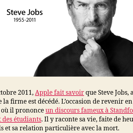
ctobre 2011,
Apple fait savoir
que Steve Jobs, 
 la firme est décédé. L’occasion de revenir en
r où il prononce
un discours fameux à Standf
 des étudiants
. Il y raconte sa vie, faite de h
s et sa relation particulière avec la mort.