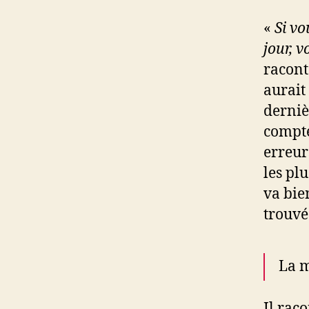
«
Si vo
jour, 
raconte
aurait 
derniè
compte
erreurs
les pl
va bien
trouvé
La m
Il rac