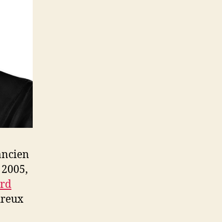
ancien
 2005,
ord
eureux