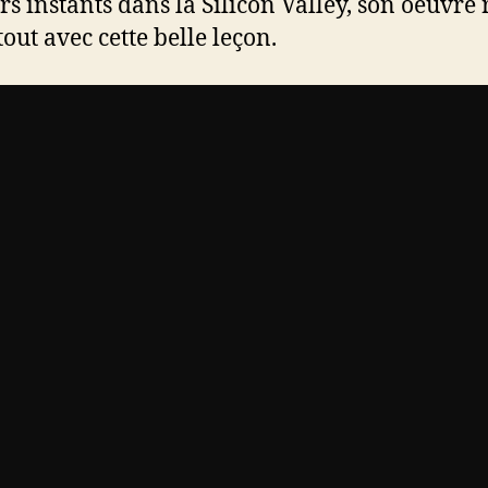
rs instants dans la Silicon Valley, son oeuvre 
out avec cette belle leçon.