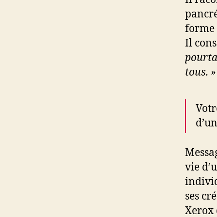
pancré
forme 
Il cons
pourta
tous.
»
Votr
d’un
Messag
vie d’
indivi
ses cr
Xerox 