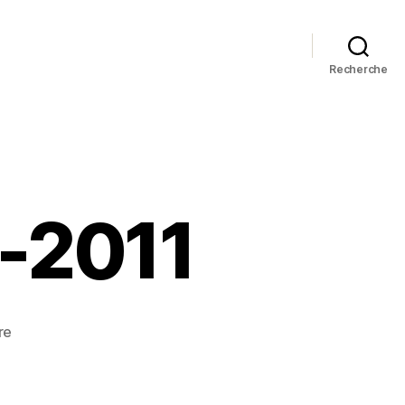
Recherche
5-2011
sur
re
Steve
Jobs,
1955-