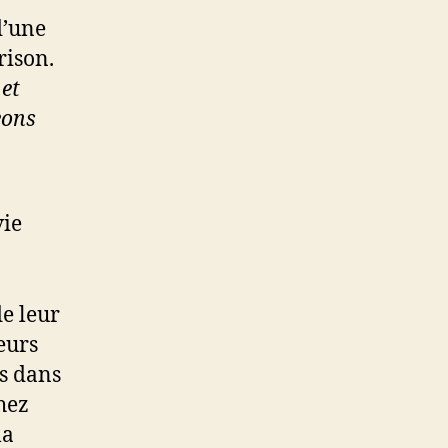
d’une
rison.
et
eons
vie
e leur
eurs
es dans
chez
la