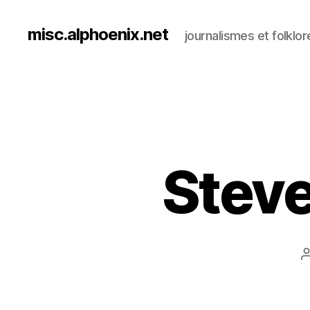
misc.alphoenix.net
journalismes et folklor
Steve
l