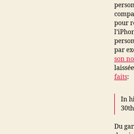
person
compag
pour r
l’iPho
person
par ex
son no
laissé
faits
:
In h
30th
Du gar