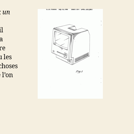
, un
il
la
re
u les
 choses
 l’on
a