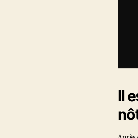
Il 
nô
Après 