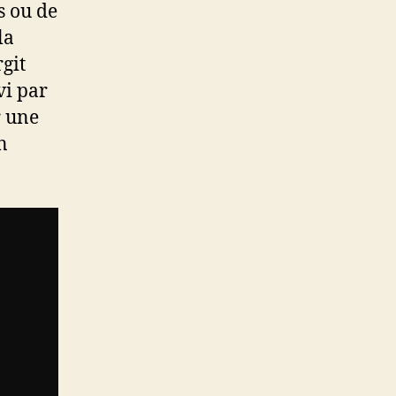
s ou de
la
git
vi par
r une
n