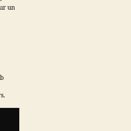
sur un
ub
s.