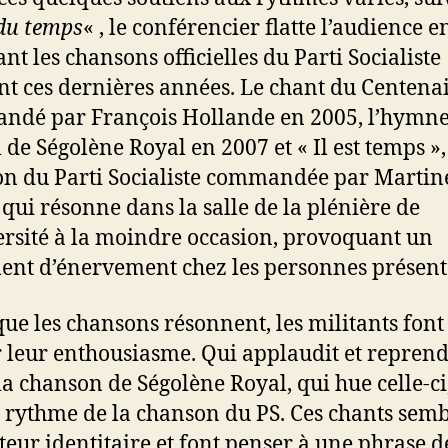
 du temps
« , le conférencier flatte l’audience e
nt les chansons officielles du Parti Socialiste
t ces dernières années. Le chant du Centena
dé par François Hollande en 2005, l’hymn
l de Ségolène Royal en 2007 et « Il est temps »,
n du Parti Socialiste commandée par Martin
qui résonne dans la salle de la plénière de
ersité à la moindre occasion, provoquant un
ent d’énervement chez les personnes présent
que les chansons résonnent, les militants font
r leur enthousiasme. Qui applaudit et repren
la chanson de Ségolène Royal, qui hue celle-ci
e rythme de la chanson du PS. Ces chants sem
teur identitaire et font penser à une phrase d