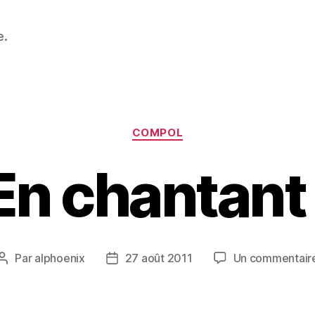
e.
Catégories
COMPOL
En chantant 
Par
alphoenix
27 août 2011
Un commentair
Auteur
Date
de
de
l’article
l’article