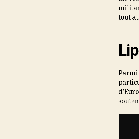
milita
tout au
Li
Parmi 
partic
d’Euro
souten