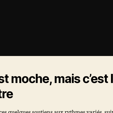
est moche, mais c’est 
tre
ces quelques soutiens aux rythmes variés, sui