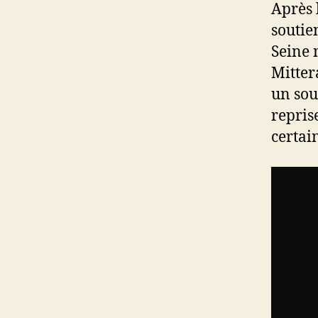
Après 
soutie
Seine 
Mitter
un sou
repris
certai