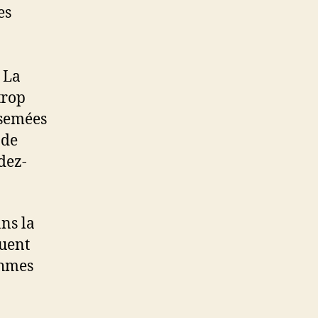
es
« La
trop
rsemées
 de
ndez-
ns la
huent
thmes