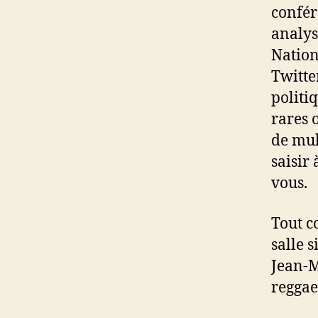
confér
analys
Nation
Twitte
politi
rares 
de mul
saisir 
vous.
Tout c
salle 
Jean-M
reggae