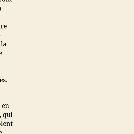
n
ire
e
 la
e
es.
d en
, qui
blent
e