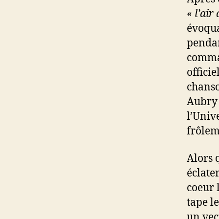
«
l’air
évoqua
pendan
comman
officie
chanso
Aubry 
l’Univ
frôlem
Alors 
éclate
coeur 
tape l
un vec