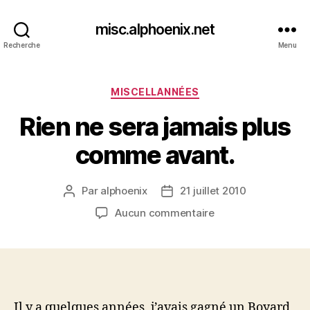
misc.alphoenix.net
Recherche
Menu
Catégories
MISCELLANNÉES
Rien ne sera jamais plus
comme avant.
Par
alphoenix
21 juillet 2010
Auteur
Date
de
de
sur
Aucun commentaire
l’article
l’article
Rien
ne
sera
jamais
plus
comme
Il y a quelques années, j’avais gagné un Boyard