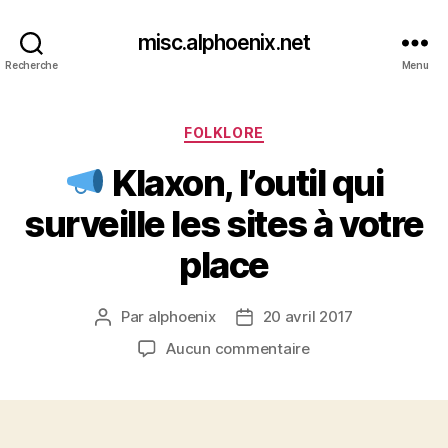
misc.alphoenix.net
Recherche
Menu
Catégories
FOLKLORE
Klaxon, l’outil qui
surveille les sites à votre
place
Par
alphoenix
20 avril 2017
Auteur
Date
de
de
sur
Aucun commentaire
l’article
l’article
Klaxon,
l’outil
qui