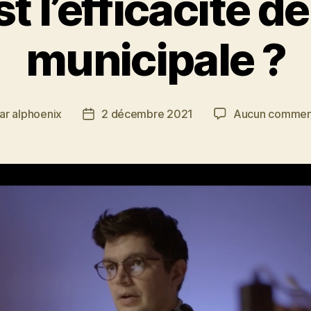
t l’efficacité de
municipale ?
ar
alphoenix
2 décembre 2021
Aucun commen
eur
Date
de
icle
l’article