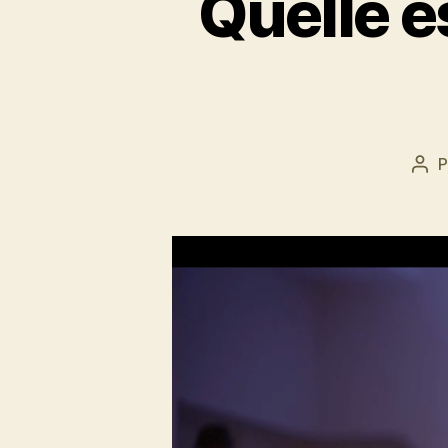
Quelle es
P
Aut
de
l’art