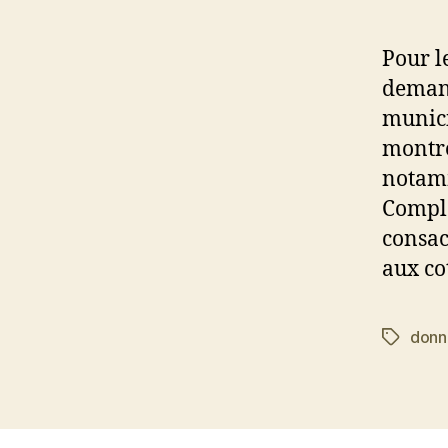
Pour l
demand
munici
montrer
notamm
Complé
consac
aux co
donn
Étiquett