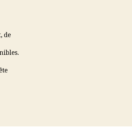
, de
ibles.
ête