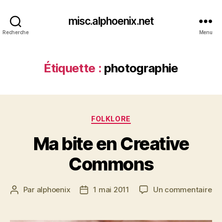
misc.alphoenix.net
Recherche
Menu
Étiquette :
photographie
Catégories
FOLKLORE
Ma bite en Creative
Commons
su
Par
alphoenix
1 mai 2011
Un commentaire
Auteur
Date
Ma
de
de
bit
l’article
l’article
en