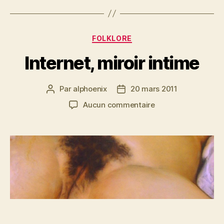
Catégories
FOLKLORE
Internet, miroir intime
Par
alphoenix
20 mars 2011
Auteur
Date
de
de
sur
Aucun commentaire
l’article
l’article
Internet,
miroir
intime