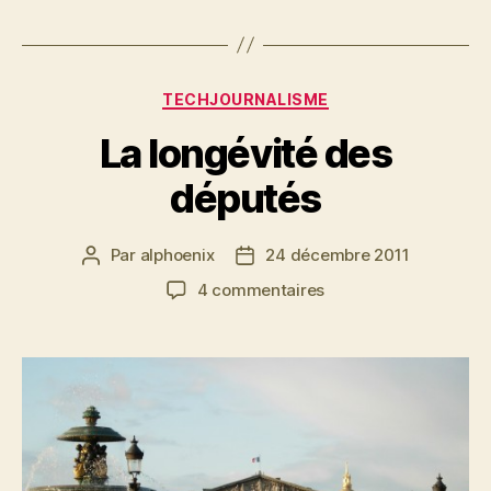
Catégories
TECHJOURNALISME
La longévité des
députés
Par
alphoenix
24 décembre 2011
Auteur
Date
de
de
sur
4 commentaires
l’article
l’article
La
longévité
des
députés