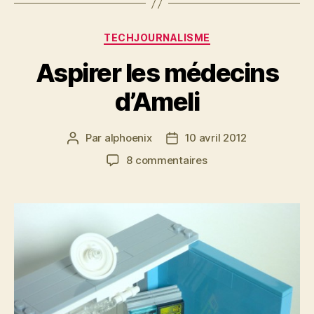
Catégories
TECHJOURNALISME
Aspirer les médecins
d’Ameli
Par
alphoenix
10 avril 2012
Auteur
Date
de
de
sur
8 commentaires
l’article
l’article
Aspirer
les
médecins
d’Ameli