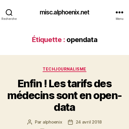
misc.alphoenix.net
Recherche
Menu
Étiquette :
opendata
Catégories
TECHJOURNALISME
Enfin ! Les tarifs des
médecins sont en open-
data
Par
alphoenix
24 avril 2018
Auteur
Date
de
de