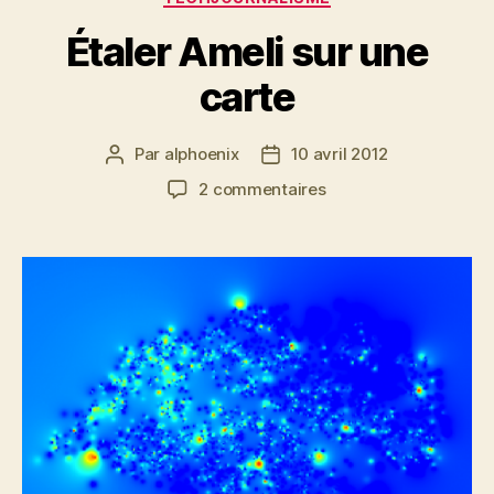
Étaler Ameli sur une
carte
Par
alphoenix
10 avril 2012
Auteur
Date
de
de
sur
2 commentaires
l’article
l’article
Étaler
Ameli
sur
une
carte