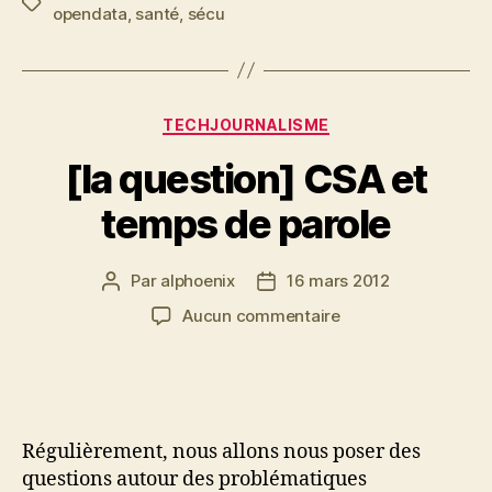
Étiquettes
opendata
,
santé
,
sécu
Catégories
TECHJOURNALISME
[la question] CSA et
temps de parole
Par
alphoenix
16 mars 2012
Auteur
Date
de
de
sur
Aucun commentaire
l’article
l’article
[la
question]
CSA
et
temps
Régulièrement, nous allons nous poser des
de
questions autour des problématiques
parole