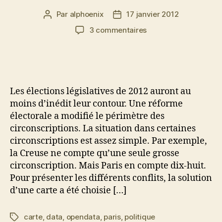
Par
alphoenix
17 janvier 2012
Auteur
Date
de
de
sur
3 commentaires
l’article
l’article
Carte
des
circonscriptions
parisiennes
Les élections législatives de 2012 auront au
moins d’inédit leur contour. Une réforme
électorale a modifié le périmètre des
circonscriptions. La situation dans certaines
circonscriptions est assez simple. Par exemple,
la Creuse ne compte qu’une seule grosse
circonscription. Mais Paris en compte dix-huit.
Pour présenter les différents conflits, la solution
d’une carte a été choisie […]
carte
,
data
,
opendata
,
paris
,
politique
Étiquettes