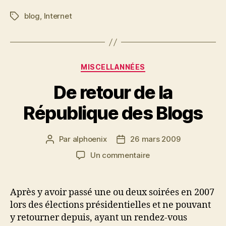
?
blog
,
Internet
Étiquettes
Oui,
il
sait
lire.
Catégories
MISCELLANNÉES
De retour de la
République des Blogs
Par
alphoenix
26 mars 2009
Auteur
Date
de
de
sur
Un commentaire
l’article
l’article
De
retour
de
Après y avoir passé une ou deux soirées en 2007
la
lors des élections présidentielles et ne pouvant
République
y retourner depuis, ayant un rendez-vous
des