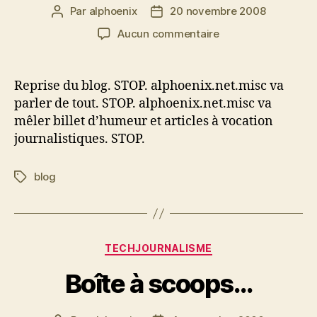
Par
alphoenix
20 novembre 2008
Auteur
Date
de
de
sur
Aucun commentaire
l’article
l’article
alphoenix.net.misc
Reprise du blog. STOP. alphoenix.net.misc va
parler de tout. STOP. alphoenix.net.misc va
mêler billet d’humeur et articles à vocation
journalistiques. STOP.
blog
Étiquettes
Catégories
TECHJOURNALISME
Boîte à scoops…