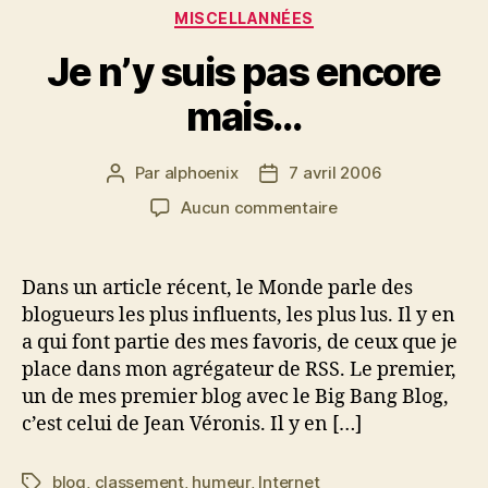
Catégories
MISCELLANNÉES
Je n’y suis pas encore
mais…
Par
alphoenix
7 avril 2006
Auteur
Date
de
de
sur
Aucun commentaire
l’article
l’article
Je
n’y
suis
Dans un article récent, le Monde parle des
pas
blogueurs les plus influents, les plus lus. Il y en
encore
a qui font partie des mes favoris, de ceux que je
mais…
place dans mon agrégateur de RSS. Le premier,
un de mes premier blog avec le Big Bang Blog,
c’est celui de Jean Véronis. Il y en […]
blog
,
classement
,
humeur
,
Internet
Étiquettes