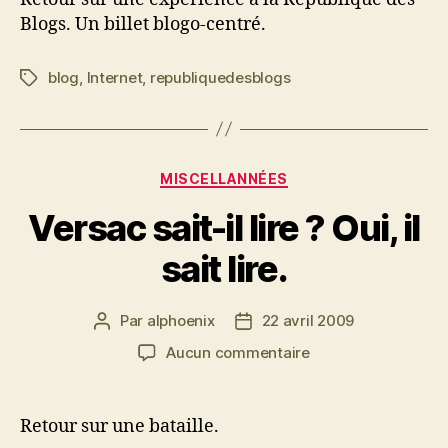
?
Blogs. Un billet blogo-centré.
blog
,
Internet
,
republiquedesblogs
Étiquettes
Catégories
MISCELLANNÉES
Versac sait-il lire ? Oui, il
sait lire.
Par
alphoenix
22 avril 2009
Auteur
Date
de
de
sur
Aucun commentaire
l’article
l’article
Versac
sait-
il
Retour sur une bataille.
lire