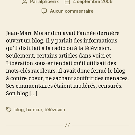
Par
alphoenix
4 septembre 2006
Auteur
Date
de
de
sur
Aucun commentaire
l’article
l’article
Boîte
à
scoops…
Jean-Marc Morandini avait l’année dernière
ouvert un blog. Il y parlait des informations
qu’il distillait à la radio ou à la télévision.
Seulement, certains articles dans Voici et
Libération sous-entendait qu’il utilisait des
mots-clés racoleurs. Il avait donc fermé le blog
à contre-coeur, ne sachant souffrir des menaces.
Ses commentaires étaient modérés, censurés.
Son blog […]
blog
,
humeur
,
télévision
Étiquettes