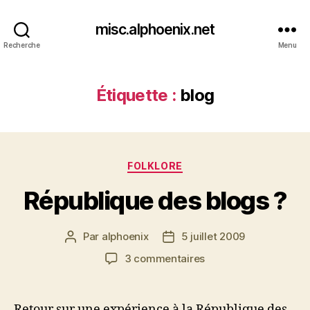
misc.alphoenix.net
Recherche
Menu
Étiquette :
blog
Catégories
FOLKLORE
République des blogs ?
Par
alphoenix
5 juillet 2009
Auteur
Date
de
de
sur
3 commentaires
l’article
l’article
République
des
blogs
Retour sur une expérience à la République des