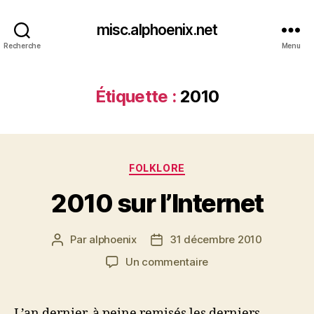
misc.alphoenix.net
Recherche
Menu
Étiquette :
2010
Catégories
FOLKLORE
2010 sur l’Internet
Par
alphoenix
31 décembre 2010
Auteur
Date
de
de
sur
Un commentaire
l’article
l’article
2010
sur
l’Internet
L’an dernier, à peine remisés les derniers