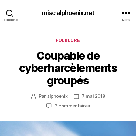
misc.alphoenix.net
Recherche
Menu
Catégories
FOLKLORE
Coupable de
cyberharcèlements
groupés
Par
alphoenix
7 mai 2018
Auteur
Date
de
de
sur
3 commentaires
l’article
l’article
Coupable
de
cyberharcèlements
groupés