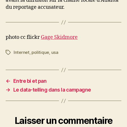
avant la diffusion sur la chaîne locale d’Atlanta
du reportage accusateur.
photo cc flickr
Gage Skidmore
Internet
,
politique
,
usa
Étiquettes
←
Entre bi et pan
→
Le data-telling dans la campagne
Laisser un commentaire