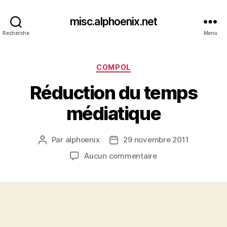
misc.alphoenix.net
Recherche
Menu
Catégories
COMPOL
Réduction du temps
médiatique
Par
alphoenix
29 novembre 2011
Auteur
Date
de
de
sur
Aucun commentaire
l’article
l’article
Réduction
du
temps
médiatique