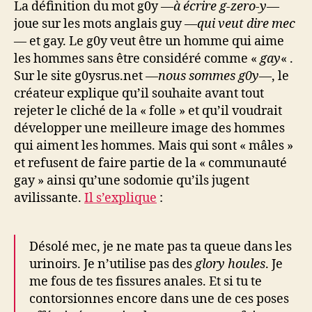
La définition du mot g0y —
à écrire g-zero-y
—
joue sur les mots anglais guy —
qui veut dire mec
— et gay. Le g0y veut être un homme qui aime
les hommes sans être considéré comme «
gay
« .
Sur le site g0ysrus.net —
nous sommes g0y
—, le
créateur explique qu’il souhaite avant tout
rejeter le cliché de la « folle » et qu’il voudrait
développer une meilleure image des hommes
qui aiment les hommes. Mais qui sont « mâles »
et refusent de faire partie de la « communauté
gay » ainsi qu’une sodomie qu’ils jugent
avilissante.
Il s’explique
:
Désolé mec, je ne mate pas ta queue dans les
urinoirs. Je n’utilise pas des
glory houles
. Je
me fous de tes fissures anales. Et si tu te
contorsionnes encore dans une de ces poses