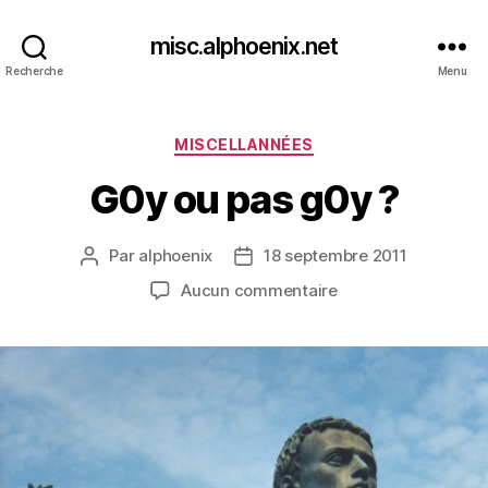
misc.alphoenix.net
Recherche
Menu
Catégories
MISCELLANNÉES
G0y ou pas g0y ?
Par
alphoenix
18 septembre 2011
Auteur
Date
de
de
sur
Aucun commentaire
l’article
l’article
G0y
ou
pas
g0y
?