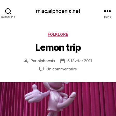
misc.alphoenix.net
Recherche
Menu
Catégories
FOLKLORE
Lemon trip
Par
alphoenix
6 février 2011
Auteur
Date
de
de
sur
Un commentaire
l’article
l’article
Lemon
trip