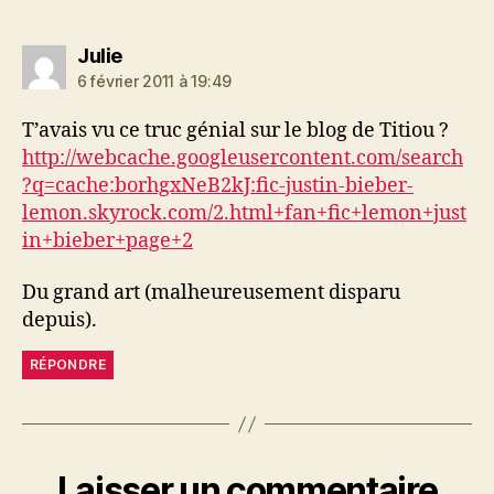
dit :
Julie
6 février 2011 à 19:49
T’avais vu ce truc génial sur le blog de Titiou ?
http://webcache.googleusercontent.com/search
?q=cache:borhgxNeB2kJ:fic-justin-bieber-
lemon.skyrock.com/2.html+fan+fic+lemon+just
in+bieber+page+2
Du grand art (malheureusement disparu
depuis).
RÉPONDRE
Laisser un commentaire