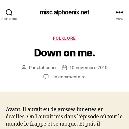
misc.alphoenix.net
Recherche
Menu
Catégories
FOLKLORE
Down on me.
Par
alphoenix
10 novembre 2010
Auteur
Date
de
de
sur
Un commentaire
l’article
l’article
Down
on
me.
Avant, il aurait eu de grosses lunettes en
écailles. On l’aurait mis dans l’épisode où tout le
monde le frappe et se moque. Et puis il