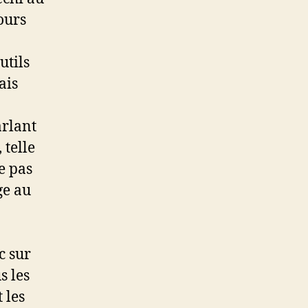
ours
utils
ais
arlant
 telle
e pas
ge au
c sur
s les
 les