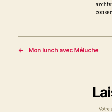
archiv
conserv
←
Mon lunch avec Méluche
La
Votre 