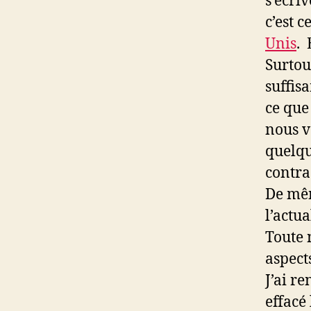
s’écri
c’est 
Unis
. 
Surtou
suffis
ce que
nous v
quelqu
contra
De mêm
l’actua
Toute 
aspect
J’ai r
effacé 