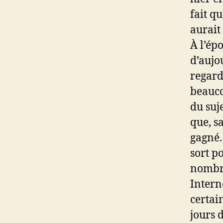
fait q
aurait
À l’ép
d’aujo
regard
beauco
du suje
que, s
gagné.
sort p
nombr
Intern
certai
jours 