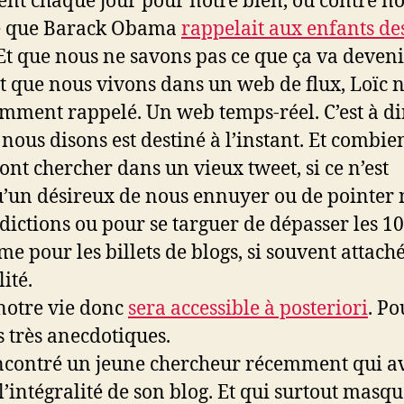
vent chaque jour pour notre bien, ou contre no
ce que Barack Obama
rappelait aux enfants des
Et que nous ne savons pas ce que ça va deveni
t que nous vivons dans un web de flux, Loïc n
amment rappelé. Un web temps-réel. C’est à di
 nous disons est destiné à l’instant. Et combie
ont chercher dans un vieux tweet, si ce n’est
’un désireux de nous ennuyer ou de pointer 
dictions ou pour se targuer de dépasser les 10
e pour les billets de blogs, si souvent attaché
lité.
notre vie donc
sera accessible à posteriori
. Po
s très anecdotiques.
encontré un jeune chercheur récemment qui a
l’intégralité de son blog. Et qui surtout masqu