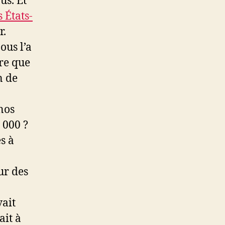
us. Et
 États-
r.
ous l’a
re que
n de
nos
 000 ?
s à
ur des
vait
ait à