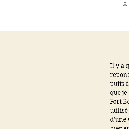
A
d
l’
Il y a
répond
puits 
que je
Fort B
utilis
d’une 
hier e