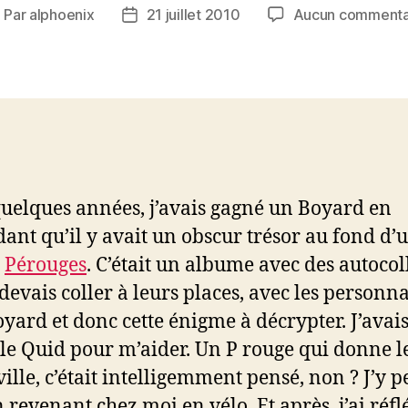
Par
alphoenix
21 juillet 2010
Aucun commenta
uteur
Date
e
de
article
l’article
 quelques années, j’avais gagné un Boyard en
ant qu’il y avait un obscur trésor au fond d’
à
Pérouges
. C’était un albume avec des autocol
 devais coller à leurs places, avec les personn
oyard et donc cette énigme à décrypter. J’avai
é le Quid pour m’aider. Un P rouge qui donne 
ville, c’était intelligemment pensé, non ? J’y p
n revenant chez moi en vélo. Et après, j’ai réfl