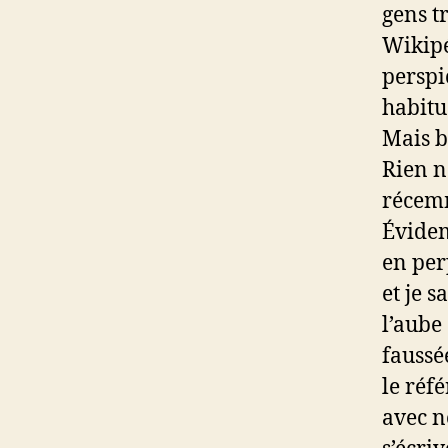
gens t
Wikipé
perspi
habitu
Mais b
Rien n
récemm
Évidem
en per
et je s
l’aube
faussé
le réf
avec n