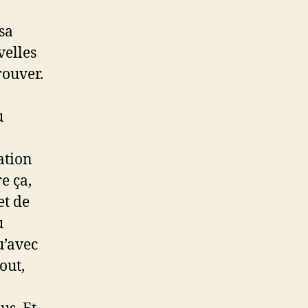
sa
velles
rouver.
u
ation
e ça,
et de
u
u’avec
out,