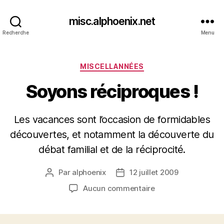
misc.alphoenix.net
Recherche
Menu
Catégories
MISCELLANNÉES
Soyons réciproques !
Les vacances sont l’occasion de formidables
découvertes, et notamment la découverte du
débat familial et de la réciprocité.
Par
alphoenix
12 juillet 2009
Auteur
Date
de
de
sur
Aucun commentaire
l’article
l’article
Soyons
réciproques
!