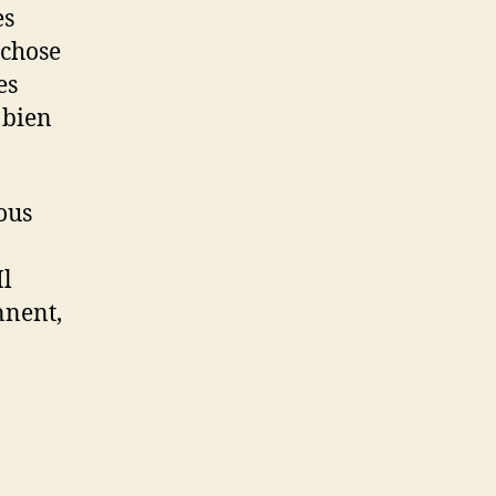
es
 chose
es
 bien
ous
Il
nnent,