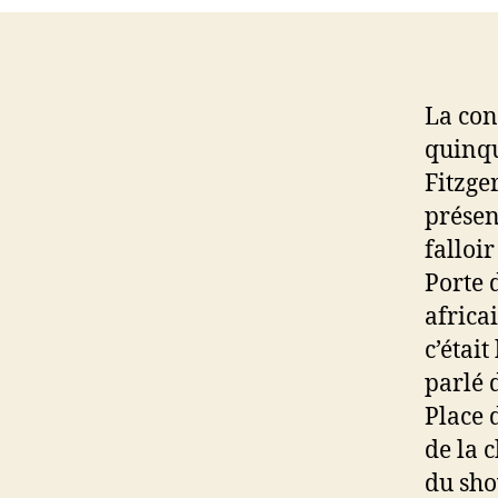
La con
quinqu
Fitzge
présen
falloi
Porte 
africai
c’étai
parlé 
Place 
de la 
du sho