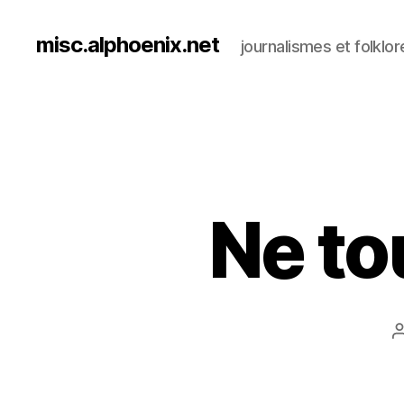
misc.alphoenix.net
journalismes et folklor
Ne to