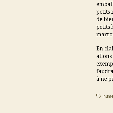
emball
petits 
de bien
petits
marron
En cla
allons
exempl
faudra
à ne p
hume
Étiquett