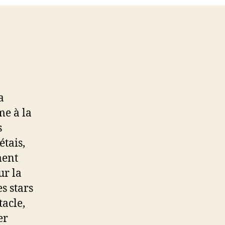
la
tête
a
me à la
s
étais,
ment
ur la
s stars
tacle,
er