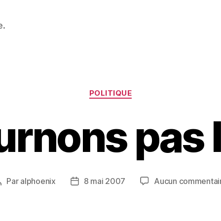
e.
Catégories
POLITIQUE
urnons pas l
Par
alphoenix
8 mai 2007
Aucun commentai
Auteur
Date
de
de
l’article
l’article